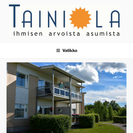
Siirry
sisältöön
TAINIOLA
ihmisen arvoista asumista
Valikko