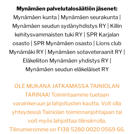
Mynämäen palvelutalosäätiön jäsenet:
Mynämäen kunta | Mynämäen seurakunta |
Mynämäen seudun sydänyhdistys RY | Killin
kehitysvammaisten tuki RY | SPR Karjalan
osasto | SPR Mynämäen osasto | Lions club
Mynämäki RY | Mynämäen sotaveteraanit RY |
Eläkeliiton Mynämäen yhdistys RY |
Mynämäen seudun eläkeläiset RY
OLE MUKANA JATKAMASSA TAINIOLAN
TARINAA! Toimintaamme tuetaan
varainkeruun ja lahjoitusten kautta. Voit olla
yhteydessä Tainiolan toiminnanjohtajaan tai
voit myös lahjoittaa tilinsiirrolla.
Tilinumeromme on FI38 5280 0020 0569 66.